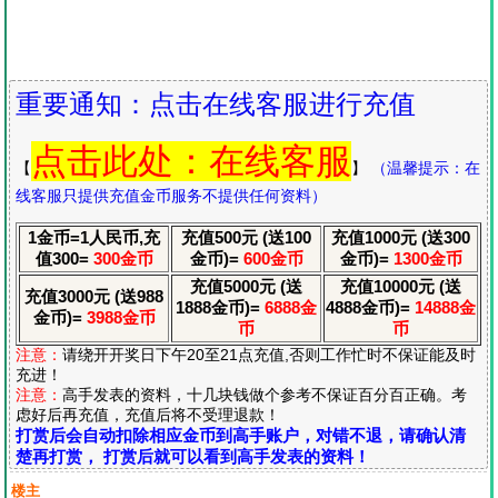
重要通知：点击在线客服进行充值
点击此处
：在线客服
【
】
（温馨提示：在
线客服只提供充值金币服务不提供任何资料）
1金币=1人民币,充
充值500元 (送100
充值1000元 (送300
值300=
300金币
金币)=
600金币
金币)=
1300金币
充值5000元 (送
充值10000元 (送
充值3000元 (送988
1888金币)=
6888金
4888金币)=
14888金
金币)=
3988金币
币
币
注意：
请绕开开奖日下午20至21点充值,否则工作忙时不保证能及时
充进！
注意：
高手发表的资料，十几块钱做个参考不保证百分百正确。考
虑好后再充值，充值后将不受理退款！
打赏后会自动扣除相应金币到高手账户，对错不退，请确认清
楚再打赏， 打赏后就可以看到高手发表的资料！
楼主