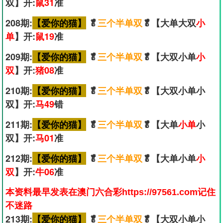
双】开:
鼠31
准
208期:
【爱你的猫】
🥬
三个半单双
🥬【大单大双
小
单
】开:
鼠19
准
209期:
【爱你的猫】
🥬
三个半单双
🥬【大双小单
小
双
】开:
猪08
准
210期:
【爱你的猫】
🥬
三个半单双
🥬【大双小单小
双】开:
马49
错
211期:
【爱你的猫】
🥬
三个半单双
🥬【大单
小单
小
双】开:
马01
准
212期:
【爱你的猫】
🥬
三个半单双
🥬【大单小单
小
双
】开:
牛06
准
本资料最早发表在澳门六合彩https://97561.com记住
不迷路
213期:
【爱你的猫】
🥬
三个半单双
🥬【大双小单小