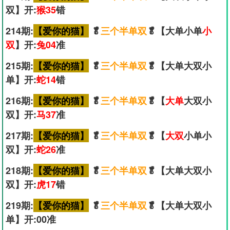
双】开:
猴35
错
214期:
【爱你的猫】
🥬
三个半单双
🥬【大单小单
小
双
】开:
兔04
准
215期:
【爱你的猫】
🥬
三个半单双
🥬【大单大双小
单】开:
蛇14
错
216期:
【爱你的猫】
🥬
三个半单双
🥬【
大单
大双小
双】开:
马37
准
217期:
【爱你的猫】
🥬
三个半单双
🥬【
大双
小单小
双】开:
蛇26
准
218期:
【爱你的猫】
🥬
三个半单双
🥬【大单大双小
双】开:
虎17
错
219期:
【爱你的猫】
🥬
三个半单双
🥬【大单大双小
单】开:00准