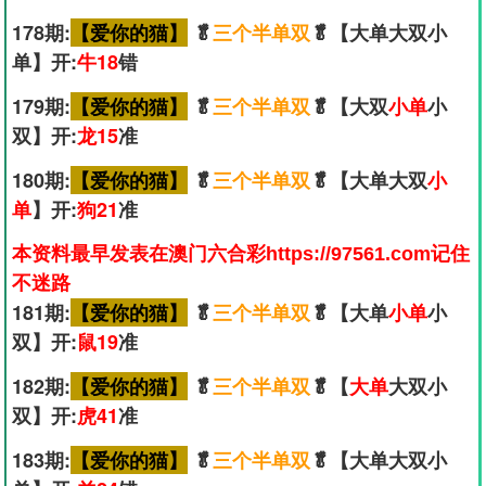
178期:
【爱你的猫】
🥬
三个半单双
🥬【大单大双小
单】开:
牛18
错
179期:
【爱你的猫】
🥬
三个半单双
🥬【大双
小单
小
双】开:
龙15
准
180期:
【爱你的猫】
🥬
三个半单双
🥬【大单大双
小
单
】开:
狗21
准
本资料最早发表在澳门六合彩https://97561.com记住
不迷路
181期:
【爱你的猫】
🥬
三个半单双
🥬【大单
小单
小
双】开:
鼠19
准
182期:
【爱你的猫】
🥬
三个半单双
🥬【
大单
大双小
双】开:
虎41
准
183期:
【爱你的猫】
🥬
三个半单双
🥬【大单大双小