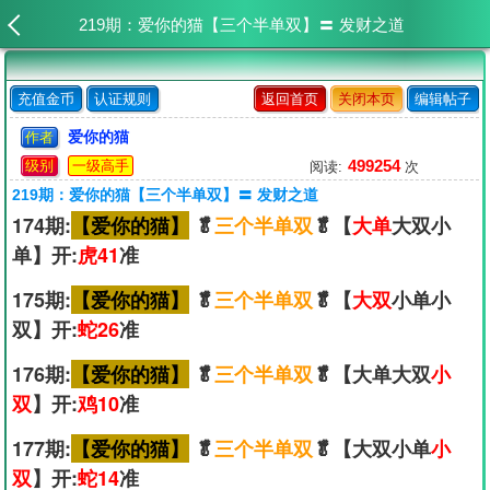
219期：爱你的猫【三个半单双】〓 发财之道
充值金币
认证规则
返回首页
关闭本页
编辑帖子
爱你的猫
作者
499254
级别
一级高手
阅读:
次
219期：爱你的猫【三个半单双】〓 发财之道
174期:
【爱你的猫】
🥬
三个半单双
🥬【
大单
大双小
单】开:
虎41
准
175期:
【爱你的猫】
🥬
三个半单双
🥬【
大双
小单小
双】开:
蛇26
准
176期:
【爱你的猫】
🥬
三个半单双
🥬【大单大双
小
双
】开:
鸡10
准
177期:
【爱你的猫】
🥬
三个半单双
🥬【大双小单
小
双
】开:
蛇14
准