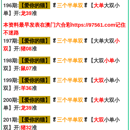
196期:
【爱你的猫】
🥬
三个半单双
🥬【
大单
大双小
单】开:
龙39
准
本资料最早发表在澳门六合彩https://97561.com记住
不迷路
197期:
【爱你的猫】
🥬
三个半单双
🥬【大单大双
小
双
】开:
猪08
准
198期:
【爱你的猫】
🥬
三个半单双
🥬【大双
小单
小
双】开:
鼠07
准
199期:
【爱你的猫】
🥬
三个半单双
🥬【
大双
小单小
双】开:
羊36
准
200期:
【爱你的猫】
🥬
三个半单双
🥬【
大单
大双小
单】开:
龙39
准
201期:
【爱你的猫】
🥬
三个半单双
🥬【
大双
小单小
双】开:
猪32
准