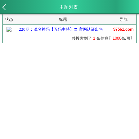
主题列表
状态
标题
导航
220期：茂名神码【五码中特】〓 官网认证出售
97561.com
共搜索到了
1
条信息〖
1000
条/页〗