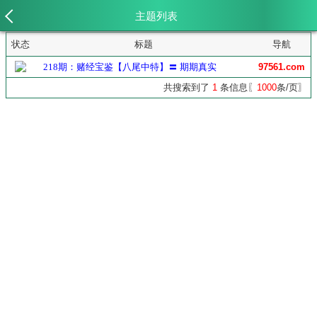
主题列表
状态
标题
导航
218期：赌经宝鉴【八尾中特】〓 期期真实
97561.com
共搜索到了
1
条信息〖
1000
条/页〗