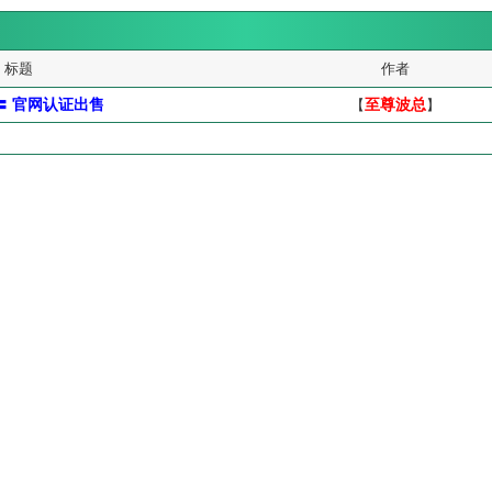
标题
作者
〓 官网认证出售
【
至尊波总
】