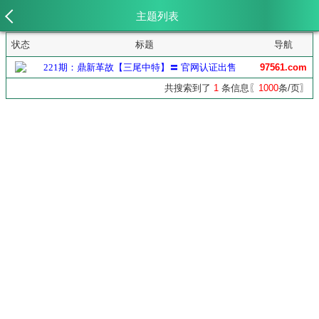
主题列表
状态
标题
导航
221期：鼎新革故【三尾中特】〓 官网认证出售
97561.com
共搜索到了
1
条信息〖
1000
条/页〗