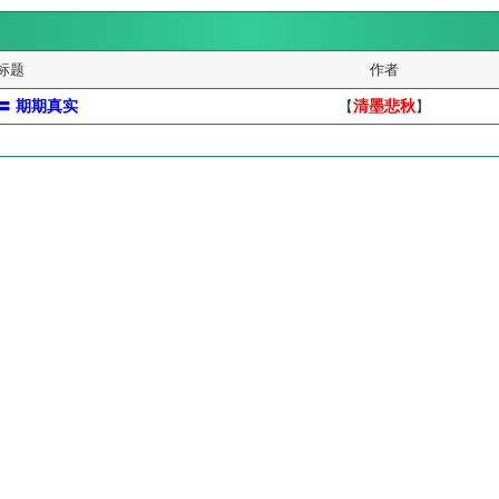
标题
作者
〓 期期真实
【
清墨悲秋
】