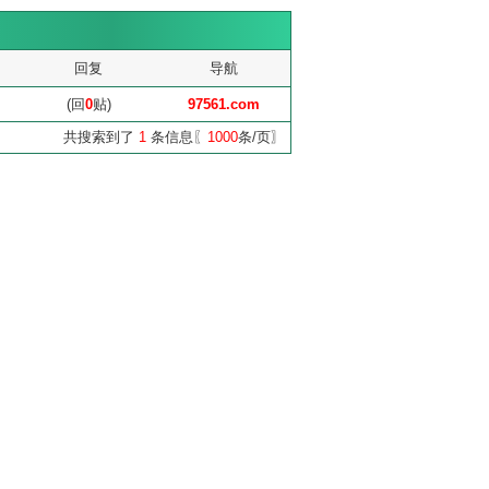
回复
导航
(回
0
贴)
97561.com
共搜索到了
1
条信息〖
1000
条/页〗