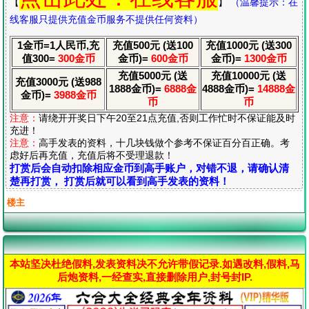
【
】
（温馨提示：在
线客服只提供充值金币服务不提供任何资料）
1金币=1人民币,充
充值500元 (送100
充值1000元 (送300
值300=
300金币
金币)=
600金币
金币)=
1300金币
充值5000元 (送
充值10000元 (送
充值3000元 (送988
1888金币)=
6888金
4888金币)=
14888金
金币)=
3988金币
币
币
注意：
请绕开开奖日下午20至21点充值,否则工作忙时不保证能及时
充进！
注意：
高手发表的资料，十几块钱做个参考不保证百分百正确。考
虑好后再充值，充值后将不受理退款！
打赏后会自动扣除相应金币到高手账户，对错不退，请确认清
楚再打赏， 打赏后就可以看到高手发表的资料！
楼主
本站坚决杜绝假料,发表资料决不允许带假记录.如遇改料,假料,马
后炮资料,一经查实,直接删除用户,封号封IP.