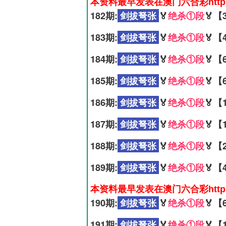
本资料最早发表在澳门六合彩https:
182期:
剑拔弩张
🏅
绝杀①段
🏅【
183期:
剑拔弩张
🏅
绝杀①段
🏅【
184期:
剑拔弩张
🏅
绝杀①段
🏅【
185期:
剑拔弩张
🏅
绝杀①段
🏅【
186期:
剑拔弩张
🏅
绝杀①段
🏅【
187期:
剑拔弩张
🏅
绝杀①段
🏅【
188期:
剑拔弩张
🏅
绝杀①段
🏅【
189期:
剑拔弩张
🏅
绝杀①段
🏅【
本资料最早发表在澳门六合彩https:
190期:
剑拔弩张
🏅
绝杀①段
🏅【
191期:
剑拔弩张
🏅
绝杀①段
🏅【