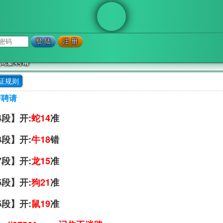
 高薪聘请
证规则
薪聘请
4段】开:
蛇14
准
3段】开:
牛18
错
7段】开:
龙15
准
5段】开:
狗21
准
5段】开:
鼠19
准