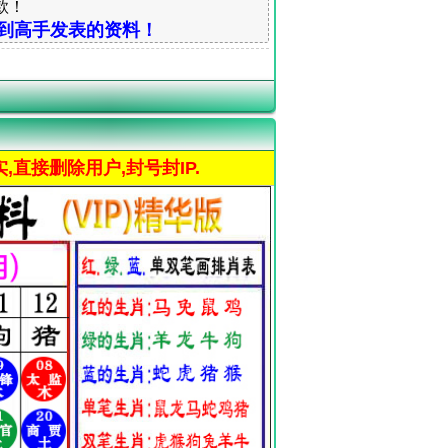
款！
到高手发表的资料！
直接删除用户,封号封IP.