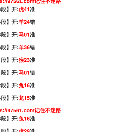
//97561.com记住不迷路
3段】开:
虎41
准
4段】开:
羊24
错
6段】开:
马01
准
6段】开:
羊36
错
1段】开:
猴23
准
1段】开:
马01
错
2段】开:
兔16
准
4段】开:
龙15
准
//97561.com记住不迷路
6段】开:
兔16
准
1段】开:
虎29
准