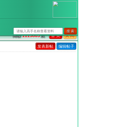
首 页
关 闭
1115863
阅读
次
发表新帖
编辑帖子