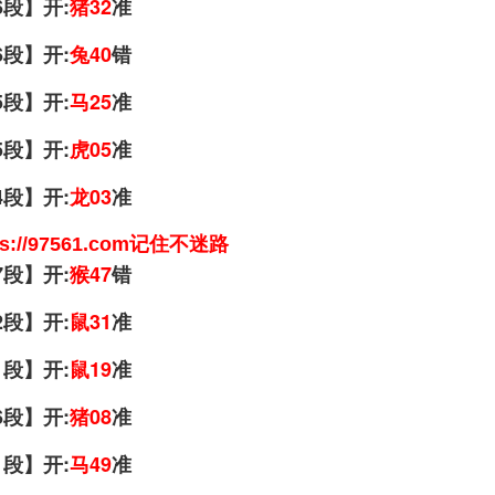
6段】开:
猪32
准
6段】开:
兔40
错
5段】开:
马25
准
5段】开:
虎05
准
4段】开:
龙03
准
//97561.com记住不迷路
7段】开:
猴47
错
2段】开:
鼠31
准
1段】开:
鼠19
准
6段】开:
猪08
准
1段】开:
马49
准