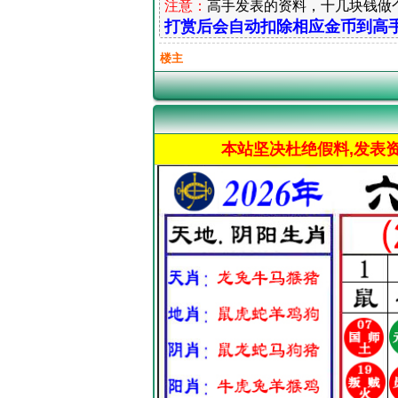
注意：
高手发表的资料，十几块钱做
打赏后会自动扣除相应金币到高
楼主
本站坚决杜绝假料,发表资