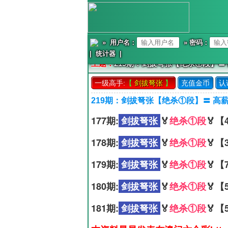
» 用户名：
» 密码：
|
统计器
|
主题：
219期：剑拔弩张【绝杀①段】〓
一级高手:
【
剑拔弩张
】
充值金币
认
219期：剑拔弩张【绝杀①段】〓 高
177期:
剑拔弩张
🏅
绝杀①段
🏅【
178期:
剑拔弩张
🏅
绝杀①段
🏅【
179期:
剑拔弩张
🏅
绝杀①段
🏅【
180期:
剑拔弩张
🏅
绝杀①段
🏅【
181期:
剑拔弩张
🏅
绝杀①段
🏅【