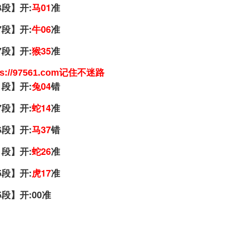
3段】开:
马01
准
7段】开:
牛06
准
7段】开:
猴35
准
//97561.com记住不迷路
1段】开:
兔04
错
7段】开:
蛇14
准
6段】开:
马37
错
1段】开:
蛇26
准
5段】开:
虎17
准
5段】开:00准