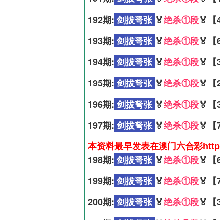
192期:
剑拔弩张
🏅
绝杀①段
🏅【
193期:
剑拔弩张
🏅
绝杀①段
🏅【
194期:
剑拔弩张
🏅
绝杀①段
🏅【
195期:
剑拔弩张
🏅
绝杀①段
🏅【
196期:
剑拔弩张
🏅
绝杀①段
🏅【
197期:
剑拔弩张
🏅
绝杀①段
🏅【
本资料最早发表在澳门六合彩https:
198期:
剑拔弩张
🏅
绝杀①段
🏅【
199期:
剑拔弩张
🏅
绝杀①段
🏅【
200期:
剑拔弩张
🏅
绝杀①段
🏅【