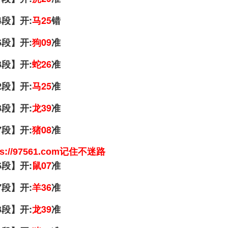
4段】开:
马25
错
6段】开:
狗09
准
3段】开:
蛇26
准
2段】开:
马25
准
3段】开:
龙39
准
7段】开:
猪08
准
//97561.com记住不迷路
6段】开:
鼠07
准
7段】开:
羊36
准
3段】开:
龙39
准