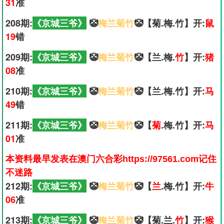
31
准
208期:
《京城三爷》
🤡
梅兰菊竹
🤡【菊.梅.竹】开:
鼠
19
错
209期:
《京城三爷》
🤡
梅兰菊竹
🤡【兰.梅.
竹
】开:
猪
08
准
210期:
《京城三爷》
🤡
梅兰菊竹
🤡【兰.梅.竹】开:
马
49
错
211期:
《京城三爷》
🤡
梅兰菊竹
🤡【
菊
.梅.竹】开:
马
01
准
本资料最早发表在澳门六合彩https://97561.com记住
不迷路
212期:
《京城三爷》
🤡
梅兰菊竹
🤡【
兰
.梅.竹】开:
牛
06
准
213期:
《京城三爷》
🤡
梅兰菊竹
🤡【菊.兰.
竹
】开:
猴