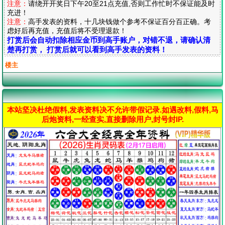
注意：
请绕开开奖日下午20至21点充值,否则工作忙时不保证能及时
充进！
注意：
高手发表的资料，十几块钱做个参考不保证百分百正确。考
虑好后再充值，充值后将不受理退款！
打赏后会自动扣除相应金币到高手账户，对错不退，请确认清
楚再打赏， 打赏后就可以看到高手发表的资料！
楼主
本站坚决杜绝假料,发表资料决不允许带假记录.如遇改料,假料,马
后炮资料,一经查实,直接删除用户,封号封IP.