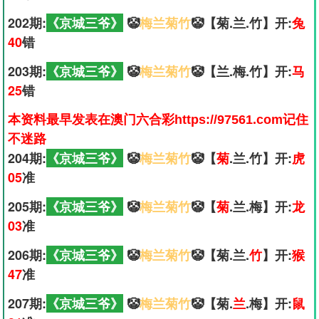
202期:
《京城三爷》
🤡
梅兰菊竹
🤡【菊.兰.竹】开:
兔
40
错
203期:
《京城三爷》
🤡
梅兰菊竹
🤡【兰.梅.竹】开:
马
25
错
本资料最早发表在澳门六合彩https://97561.com记住
不迷路
204期:
《京城三爷》
🤡
梅兰菊竹
🤡【
菊
.兰.竹】开:
虎
05
准
205期:
《京城三爷》
🤡
梅兰菊竹
🤡【
菊
.兰.梅】开:
龙
03
准
206期:
《京城三爷》
🤡
梅兰菊竹
🤡【菊.兰.
竹
】开:
猴
47
准
207期:
《京城三爷》
🤡
梅兰菊竹
🤡【菊.
兰
.梅】开:
鼠