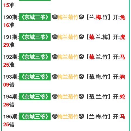
15
准
190期:
《京城三爷》
🤡
梅兰菊竹
🤡【兰.
梅
.竹】开:
兔
16
准
191期:
《京城三爷》
🤡
梅兰菊竹
🤡【
菊
.兰.梅】开:
虎
29
准
192期:
《京城三爷》
🤡
梅兰菊竹
🤡【
菊
.兰.竹】开:
马
25
准
193期:
《京城三爷》
🤡
梅兰菊竹
🤡【菊.梅.竹】开:
狗
09
错
194期:
《京城三爷》
🤡
梅兰菊竹
🤡【菊.兰.竹】开:
蛇
26
错
195期:
《京城三爷》
🤡
梅兰菊竹
🤡【兰.梅.竹】开:
马
25
错