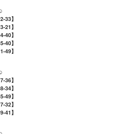
☺️
32-33】
13-21】
34-40】
35-40】
1-49】
☺️
17-36】
28-34】
5-49】
17-32】
39-41】
☺️