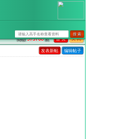
首 页
关 闭
573768
阅读
次
发表新帖
编辑帖子