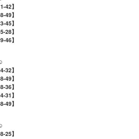
11-42】
38-49】
33-45】
15-28】
9-46】
☺️
24-32】
18-49】
18-36】
24-31】
8-49】
☺️
8-25】