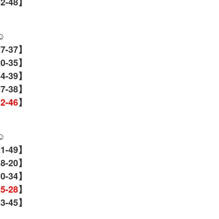
42-48】
☺️
27-37】
20-35】
34-39】
27-38】
32-46
】
☺️
21-49】
18-20】
10-34】
25-28
】
43-45】