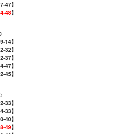
37-47】
44-48
】
☺️
09-14】
22-32】
22-37】
34-47】
2-45】
☺️
12-33】
14-33】
10-40】
38-49
】