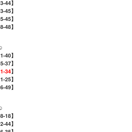
43-44】
33-45】
35-45】
38-48】
☺️
21-40】
15-37】
21-34
】
21-25】
26-49】
☺️
08-18】
12-44】
6-35】