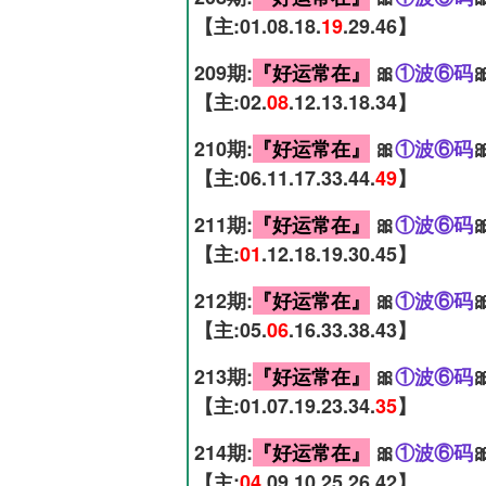
【主:01.08.18.
19
.29.46】
209期:
『好运常在』
🎀
①波⑥码

【主:02.
08
.12.13.18.34】
210期:
『好运常在』
🎀
①波⑥码

【主:06.11.17.33.44.
49
】
211期:
『好运常在』
🎀
①波⑥码

【主:
01
.12.18.19.30.45】
212期:
『好运常在』
🎀
①波⑥码

【主:05.
06
.16.33.38.43】
213期:
『好运常在』
🎀
①波⑥码

【主:01.07.19.23.34.
35
】
214期:
『好运常在』
🎀
①波⑥码

【主:
04
.09.10.25.26.42】