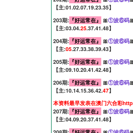
【主:01.02.07.19.23.35】
203期:
『好运常在』
🎀
①波⑥码

【主:03.04.
25
.37.41.48】
204期:
『好运常在』
🎀
①波⑥码

【主:
05
.27.33.38.39.43】
205期:
『好运常在』
🎀
①波⑥码

【主:09.10.20.41.42.48】
206期:
『好运常在』
🎀
①波⑥码

【主:10.14.15.36.42.
47
】
本资料最早发表在澳门六合彩https:
207期:
『好运常在』
🎀
①波⑥码

【主:04.09.20.37.41.48】
208期:
『好运常在』
🎀
①波⑥码
