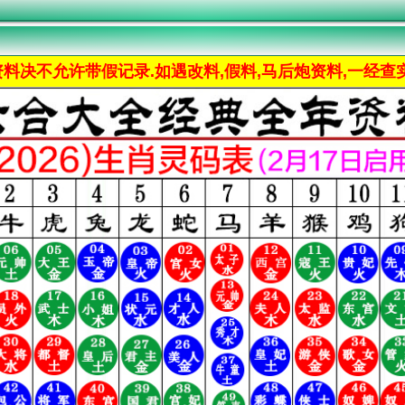
料决不允许带假记录.如遇改料,假料,马后炮资料,一经查实,