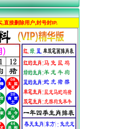
直接删除用户,封号封IP.