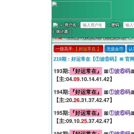
» 用户名：
» 密码：
|
统计器
|
主题：
219期：好运常在【①波⑥码】〓
一级高手:
【
好运常在
】
充值金币
认
219期：好运常在【①波⑥码】〓 官
193期:
『好运常在』
🎀
①波⑥码

【主:04.
09
.10.14.41.42】
194期:
『好运常在』
🎀
①波⑥码

【主:20.
26
.31.37.42.47】
195期:
『好运常在』
🎀
①波⑥码

【主:09.10.
25
.37.42.47】
196期:
『好运常在』
🎀
①波⑥码
