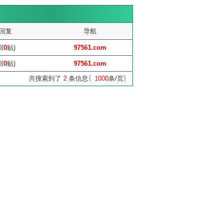
回复
导航
回
0
贴)
97561.com
回
0
贴)
97561.com
共搜索到了
2
条信息〖
1000
条/页〗